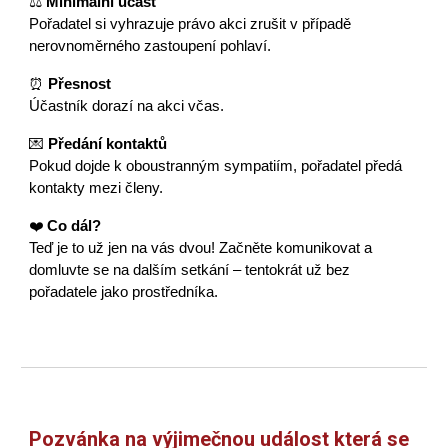
⚖
Minimální účast
Pořadatel si vyhrazuje právo akci zrušit v případě
nerovnoměrného zastoupení pohlaví.
⏰
Přesnost
Účastník dorazí na akci včas.
💌
Předání kontaktů
Pokud dojde k oboustranným sympatiím, pořadatel předá
kontakty mezi členy.
❤️
Co dál?
Teď je to už jen na vás dvou! Začněte komunikovat a
domluvte se na dalším setkání – tentokrát už bez
pořadatele jako prostředníka.
Pozvánka na výjimečnou u
dálost která se