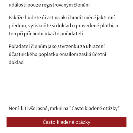
události pouze registrovaným členům.
Pakliže budete účast na akci hradit méně jak 5 dní
předem, vytiskněte si doklad o provedené platbě a
ten při příchodu ukažte pořadateli
Pořadatel členům jako stvrzenku za uhrazení
účastnického poplatku emailem zasílá účetní
doklad.
Není-li ti vše jasné, mrkni na "Často kladené otázky"
Často kladené otázky